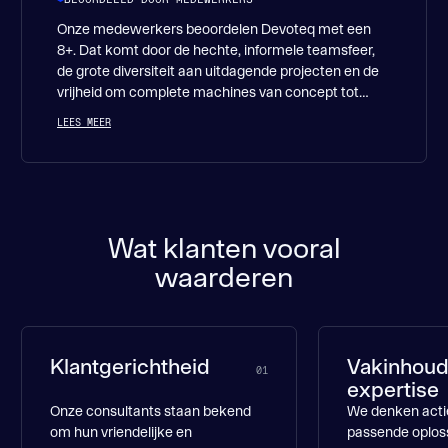
opleveren.
Onze medewerkers beoordelen Devoteq met een
8+. Dat komt door de hechte, informele teamsfeer,
de grote diversiteit aan uitdagende projecten en de
vrijheid om complete machines van concept tot
realisatie te ontwikkelen. Een werkplek waar je elke
LEES MEER
dag leert, zichtbaar impact hebt en met plezier
samen bouwt aan slimme technische oplossingen.
Wat klanten vooral
waarderen
Klantgerichtheid
Vakinhoud
01
expertise
Onze consultants staan bekend
We denken acti
om hun vriendelijke en
passende oplos