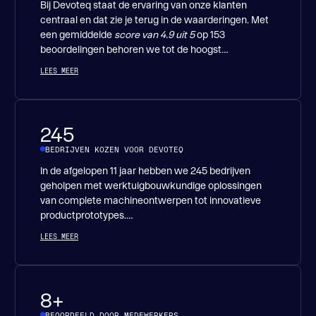
Bij Devoteq staat de ervaring van onze klanten
centraal en dat zie je terug in de waarderingen. Met
een gemiddelde
score van 4.9 uit 5
op 153
beoordelingen behoren we tot de hoogst
gewaardeerde engineers.
LEES MEER
245
BEDRIJVEN KOZEN VOOR DEVOTEQ
In de afgelopen 11 jaar hebben we 245 bedrijven
geholpen met werktuigbouwkundige oplossingen
van complete machineontwerpen tot innovatieve
productprototypes.
LEES MEER
Deze groeiende lijst tevreden klanten laat zien dat
onze aanpak werkt: helder, betrokken en technisch
doordacht. Bedrijven uit diverse sectoren
vertrouwen op onze engineers om hun ideeën om te
8+
zetten in maakbare ontwerpen die resultaat
BEOORDEELD DOOR MEDEWERKERS