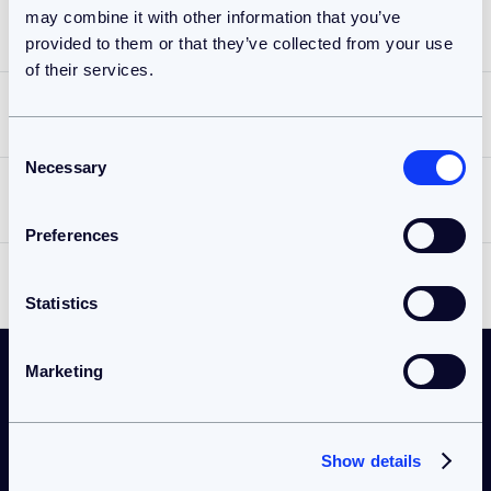
may combine it with other information that you’ve
Frituurbakwanden
Food
provided to them or that they’ve collected from your use
of their services.
ENGINEERING
Integreerbare Pick and Place
Agri
Consent
BEKIJK HET PROJECT
ENGINEERING
SPECIAAL MACHINEBOUW & AUTOMATISERING
Necessary
Selection
Frituur-automatisering
Offshore
BEKIJK HET PROJECT
Preferences
SPECIAAL MACHINEBOUW & AUTOMATISERING
Integreerbare Pick and Place
Industriële Automatisering
Statistics
BEKIJK HET PROJECT
ENGINEERING
SPECIAAL MACHINEBOUW & AUTOMATISERING
Blowerbelt
Marketing
BEKIJK HET PROJECT
KLANTVERHALEN
ENGINEERING
Klanten waar we trots op
Liftsysteem Voermengwagen
zijn
Show details
BEKIJK HET PROJECT