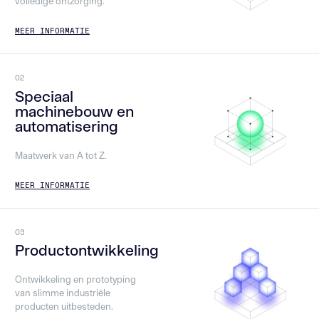
volledige ontzorging.
MEER INFORMATIE
02
Speciaal
machinebouw en
automatisering
Maatwerk van A tot Z.
MEER INFORMATIE
03
Productontwikkeling
Ontwikkeling en prototyping
van slimme industriële
producten uitbesteden.