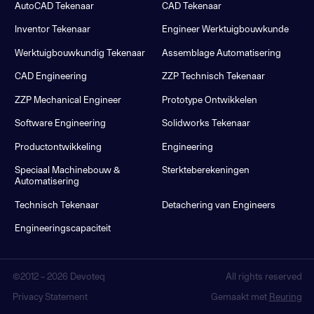
AutoCAD Tekenaar
CAD Tekenaar
Inventor Tekenaar
Engineer Werktuigbouwkunde
Werktuigbouwkundig Tekenaar
Assemblage Automatisering
CAD Engineering
ZZP Technisch Tekenaar
ZZP Mechanical Engineer
Prototype Ontwikkelen
Software Engineering
Solidworks Tekenaar
Productontwikkeling
Engineering
Speciaal Machinebouw &
Sterkteberekeningen
Automatisering
Technisch Tekenaar
Detachering van Engineers
Engineeringscapaciteit
©2012 –
2026
Devoteq
All rights reserved
Privacy Statement
Gemaakt met
Reuring