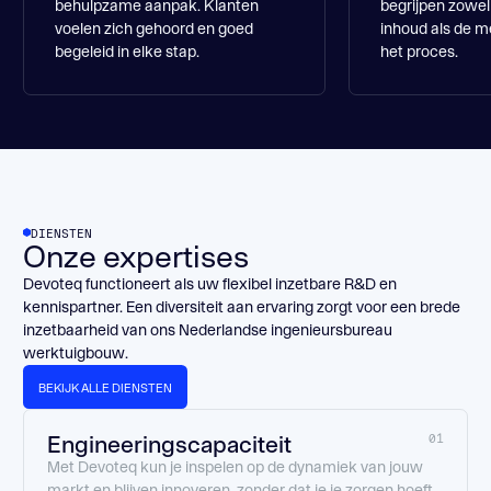
behulpzame aanpak. Klanten
begrijpen zowel
voelen zich gehoord en goed
inhoud als de m
begeleid in elke stap.
het proces.
DIENSTEN
Onze expertises
Devoteq functioneert als uw flexibel inzetbare R&D en
kennispartner. Een diversiteit aan ervaring zorgt voor een brede
inzetbaarheid van ons Nederlandse ingenieursbureau
werktuigbouw.
BEKIJK ALLE DIENSTEN
BEKIJK ALLE DIENSTEN
Engineeringscapaciteit
01
Met Devoteq kun je inspelen op de dynamiek van jouw
markt en blijven innoveren, zonder dat je je zorgen hoeft