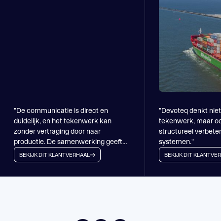
MOB-Container
ENGINEERING
Toblerone Assemblagelijn
Toblerone Assemblagelijn
BEKIJK HET PROJECT
SPECIAAL MACHINEBOUW & AUTOMATISERING
ENGINEERING
SPECIAAL MACHINEBOUW & AUTOMATISERING
ENGINEERING
BEKIJK HET PROJECT
"De communicatie is direct en
"Devoteq denkt niet
duidelijk, en het tekenwerk kan
tekenwerk, maar oo
BEKIJK HET PROJECT
zonder vertraging door naar
structureel verbete
productie. De samenwerking geeft
systemen."
ons rust en flexibiliteit."
BEKIJK DIT KLANTVERHAAL
BEKIJK DIT KLANTVE