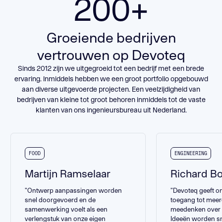
200+
BA-Skid
ENGINEERING
Groeiende bedrijven
vertrouwen op Devoteq
BEKIJK HET PROJECT
Sinds 2012 zijn we uitgegroeid tot een bedrijf met een brede
ervaring. Inmiddels hebben we een groot portfolio opgebouwd
aan diverse uitgevoerde projecten. Een veelzijdigheid van
bedrijven van kleine tot groot behoren inmiddels tot de vaste
klanten van ons ingenieursbureau uit Nederland.
FOOD
ENGINEERING
Martijn Ramselaar
Richard B
"Ontwerp aanpassingen worden
"Devoteq geeft ons
snel doorgevoerd en de
toegang tot meer
samenwerking voelt als een
meedenken over 
verlengstuk van onze eigen
Ideeën worden s