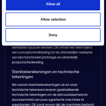
landbouwmachines die bijdragen aan de efficiëntie en
Allow all
nauwkeurigheid van je landbouwactiviteiten. Denk aan
transportsystemen, sorteermachines en
verpakkingssystemen die de workflow in jouw bedrijf
Allow selection
optimaliseren​. Lees meer
over automatisering
.
Prototyping en productontwikkeling
Deny
We creëren prototypes en ontwikkelen nieuwe
agrarische apparaten en systemen die perfect
aansluiten op jouw wensen. Dit omvat het hele traject
van conceptontwikkeling tot de uiteindelijke realisatie
van een functioneel prototype​ en uiteindelijk
productontwikkeling.
Sterkteberekeningen en technische
tekeningen
We voeren sterkteberekeningen uit en onze
technische tekenaars leveren gedetailleerde
technische tekeningen om de betrouwbaarheid en
duurzaamheid van jouw agrarische machines te
waarborgen. Dit zorgt ervoor dat de machines bestand