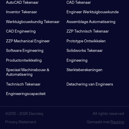
AutoCAD Tekenaar
CAD Tekenaar
Inventor Tekenaar
Engineer Werktuigbouwkunde
Werktuigbouwkundig Tekenaar
Assemblage Automatisering
CAD Engineering
ZZP Technisch Tekenaar
ZZP Mechanical Engineer
Prototype Ontwikkelen
Software Engineering
Solidworks Tekenaar
Productontwikkeling
Engineering
Speciaal Machinebouw &
Sterkteberekeningen
Automatisering
Technisch Tekenaar
Detachering van Engineers
Engineeringscapaciteit
©2012 –
2026
Devoteq
All rights reserved
Privacy Statement
Gemaakt met
Reuring