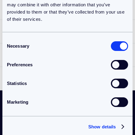
may combine it with other information that you’ve
Frituurbakwanden
Food
provided to them or that they’ve collected from your use
of their services.
ENGINEERING
Integreerbare Pick and Place
Agri
Consent
BEKIJK HET PROJECT
ENGINEERING
SPECIAAL MACHINEBOUW & AUTOMATISERING
Necessary
Selection
Frituur-automatisering
Offshore
BEKIJK HET PROJECT
Preferences
SPECIAAL MACHINEBOUW & AUTOMATISERING
Integreerbare Pick and Place
Industriële Automatisering
Statistics
BEKIJK HET PROJECT
ENGINEERING
SPECIAAL MACHINEBOUW & AUTOMATISERING
Blowerbelt
Marketing
BEKIJK HET PROJECT
KLANTVERHALEN
ENGINEERING
Klanten waar we trots op
Liftsysteem Voermengwagen
zijn
Show details
BEKIJK HET PROJECT