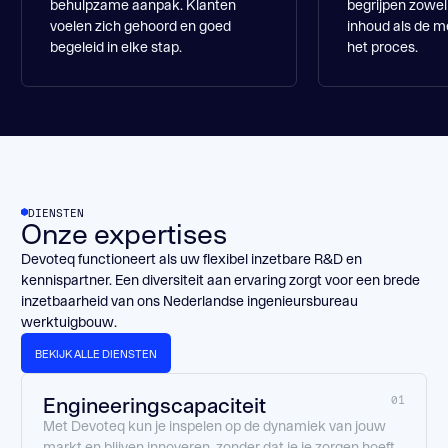
behulpzame aanpak. Klanten
begrijpen zowel
voelen zich gehoord en goed
inhoud als de m
begeleid in elke stap.
het proces.
DIENSTEN
Onze expertises
Devoteq functioneert als uw flexibel inzetbare R&D en
kennispartner. Een diversiteit aan ervaring zorgt voor een brede
inzetbaarheid van ons Nederlandse ingenieursbureau
werktuigbouw.
BEKIJK ALLE DIENSTEN
BEKIJK ALLE DIENSTEN
Engineeringscapaciteit
01
Met Devoteq kun je inspelen op de dynamiek van jouw
markt en blijven innoveren, zonder dat je je zorgen hoeft