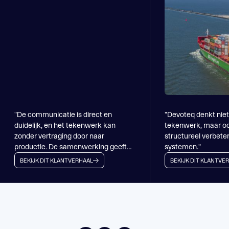
MOB-Container
ENGINEERING
Toblerone Assemblagelijn
Toblerone Assemblagelijn
BEKIJK HET PROJECT
SPECIAAL MACHINEBOUW & AUTOMATISERING
ENGINEERING
SPECIAAL MACHINEBOUW & AUTOMATISERING
ENGINEERING
BEKIJK HET PROJECT
"De communicatie is direct en
"Devoteq denkt niet
duidelijk, en het tekenwerk kan
tekenwerk, maar oo
BEKIJK HET PROJECT
zonder vertraging door naar
structureel verbete
productie. De samenwerking geeft
systemen."
ons rust en flexibiliteit."
BEKIJK DIT KLANTVERHAAL
BEKIJK DIT KLANTVE