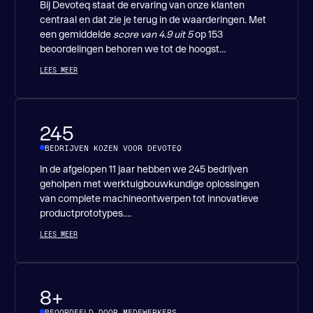
Bij Devoteq staat de ervaring van onze klanten
centraal en dat zie je terug in de waarderingen. Met
een gemiddelde
score van 4.9 uit 5
op 153
beoordelingen behoren we tot de hoogst
gewaardeerde engineers.
LEES MEER
245
BEDRIJVEN KOZEN VOOR DEVOTEQ
In de afgelopen 11 jaar hebben we 245 bedrijven
geholpen met werktuigbouwkundige oplossingen
van complete machineontwerpen tot innovatieve
productprototypes.
LEES MEER
Deze groeiende lijst tevreden klanten laat zien dat
onze aanpak werkt: helder, betrokken en technisch
doordacht. Bedrijven uit diverse sectoren
vertrouwen op onze engineers om hun ideeën om te
8+
zetten in maakbare ontwerpen die resultaat
BEOORDEELD DOOR MEDEWERKERS