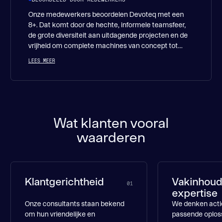
opleveren.
Onze medewerkers beoordelen Devoteq met een
8+. Dat komt door de hechte, informele teamsfeer,
de grote diversiteit aan uitdagende projecten en de
vrijheid om complete machines van concept tot
realisatie te ontwikkelen. Een werkplek waar je elke
LEES MEER
dag leert, zichtbaar impact hebt en met plezier
samen bouwt aan slimme technische oplossingen.
Wat klanten vooral
waarderen
Klantgerichtheid
Vakinhoud
01
expertise
Onze consultants staan bekend
We denken acti
om hun vriendelijke en
passende oplos