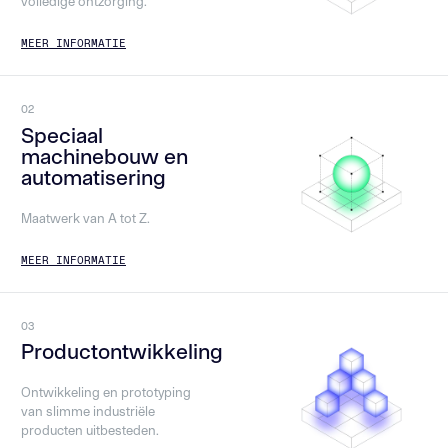
volledige ontzorging.
MEER INFORMATIE
02
Speciaal
machinebouw en
automatisering
Maatwerk van A tot Z.
MEER INFORMATIE
03
Productontwikkeling
Ontwikkeling en prototyping
van slimme industriële
producten uitbesteden.