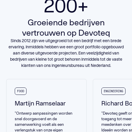
200+
BA-Skid
ENGINEERING
Groeiende bedrijven
vertrouwen op Devoteq
BEKIJK HET PROJECT
Sinds 2012 zijn we uitgegroeid tot een bedrijf met een brede
ervaring. Inmiddels hebben we een groot portfolio opgebouwd
aan diverse uitgevoerde projecten. Een veelzijdigheid van
bedrijven van kleine tot groot behoren inmiddels tot de vaste
klanten van ons ingenieursbureau uit Nederland.
FOOD
ENGINEERING
Martijn Ramselaar
Richard B
"Ontwerp aanpassingen worden
"Devoteq geeft ons
snel doorgevoerd en de
toegang tot meer
samenwerking voelt als een
meedenken over 
verlengstuk van onze eigen
Ideeën worden s